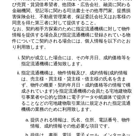
び売買・賃貸借希望者、他団体・広告会社、融資に関わる
金融機関、登記等に関わる司法書士その他専門家、提携損
害保険会社、不動産管理業者、保証委託会社又はお客様の
同意を得た第三者に対して提供すること。
なお、契約相手方探索のために指定流通機構に対して物件
情報を提供する場合及び指定流通機構に登録されている物
件についてご契約される場合には、個人情報を以下のとお
り利用致します。
契約が成立した場合には、その年月日、成約価格等を
指定流通機構に通知致します。
指定流通機構は、物件情報及び、成約情報(成約情報
は、売主様・買主様・貸主様・借主様の氏名を含ま
ず、物件の概要・契約年月日・成約価格等の情報で構
成されています)を指定流通機構の会員たる宅地建物取
引事業者や公的な団体に電子データや紙媒体で提供す
ることなどの宅地建物取引業法に規定された指定流通
機構の業務のために利用致します。
提供される情報は、氏名、住所、電話番号、物件
情報、成約情報その他必要な項目です。
提供は、書面、電話、電子メール、インターネッ