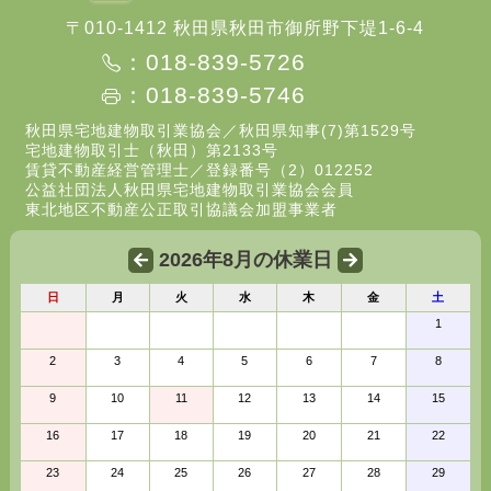
〒010-1412 秋田県秋田市御所野下堤1-6-4
：018-839-5726
：018-839-5746
秋田県宅地建物取引業協会／秋田県知事(7)第1529号
宅地建物取引士（秋田）第2133号
賃貸不動産経営管理士／登録番号（2）012252
公益社団法人秋田県宅地建物取引業協会会員
東北地区不動産公正取引協議会加盟事業者
2026年8月の休業日
日
月
火
水
木
金
土
1
2
3
4
5
6
7
8
9
10
11
12
13
14
15
16
17
18
19
20
21
22
23
24
25
26
27
28
29